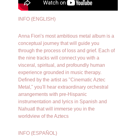
INFO (ENGLISH)
Anna Fiori's most ambitious metal album is a 
conceptual journey that will guide you 
through the process of loss and grief. Each of 
the nine tracks will connect you with a 
visceral, spiritual, and profoundly human 
experience grounded in music therapy. 
Defined by the artist as "Cinematic Aztec 
Metal," you'll hear extraordinary orchestral 
arrangements with pre-Hispanic 
instrumentation and lyrics in Spanish and 
Nahuatl that will immerse you in the 
worldview of the Aztecs
INFO (ESPAÑOL)