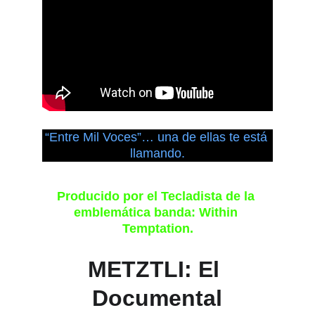
“Entre Mil Voces”… una de ellas te está 
llamando.
Producido por el Tecladista de la 
emblemática banda: Within 
Temptation.
METZTLI: El 
Documental